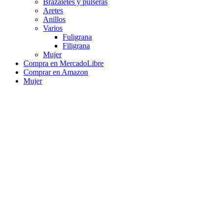
Brazaletes y pulseras
Aretes
Anillos
Varios
Fuligrana
Filigrana
Mujer
Compra en MercadoLibre
Comprar en Amazon
Mujer