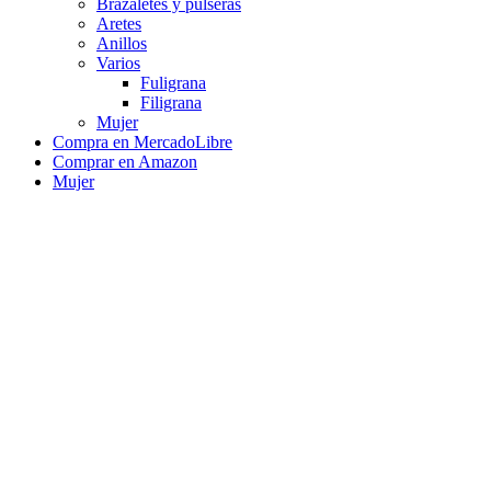
Brazaletes y pulseras
Aretes
Anillos
Varios
Fuligrana
Filigrana
Mujer
Compra en MercadoLibre
Comprar en Amazon
Mujer