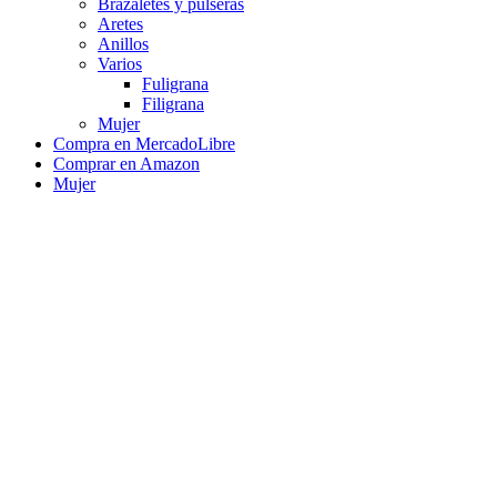
Brazaletes y pulseras
Aretes
Anillos
Varios
Fuligrana
Filigrana
Mujer
Compra en MercadoLibre
Comprar en Amazon
Mujer